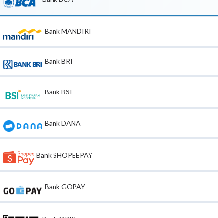
Bank MANDIRI
Bank BRI
Bank BSI
Bank DANA
Bank SHOPEEPAY
Bank GOPAY