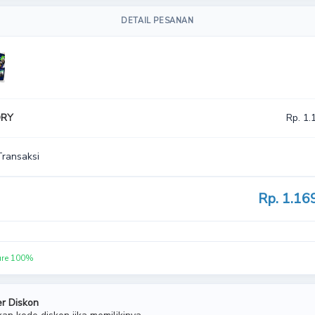
DETAIL PESANAN
ORY
Rp. 1.
Transaksi
Rp. 1.169
ure 100%
r Diskon