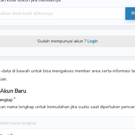
an kode diskon jika memilikinya
P
Sudah mempunyai akun ?
Login
ta-data di bawah untuk bisa mengakses member area serta informasi te
ian.
 Akun Baru
engkap
an nama lengkap untuk kemudahan jika suatu saat diperlukan pencar