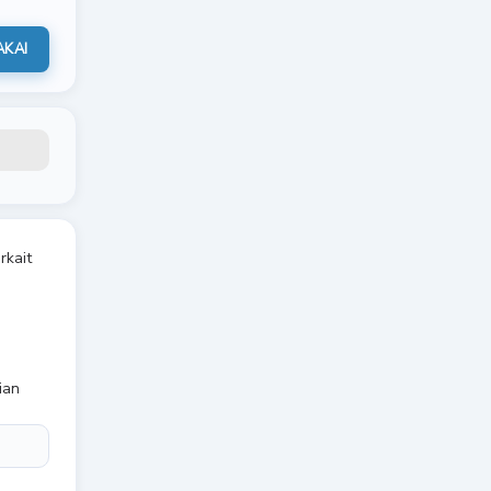
AKAI
rkait
ian