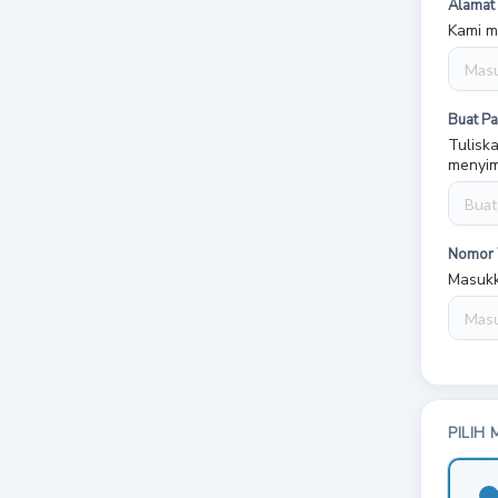
Alamat 
Kami m
Buat P
Tulisk
menyim
Nomor
Masukk
PILIH