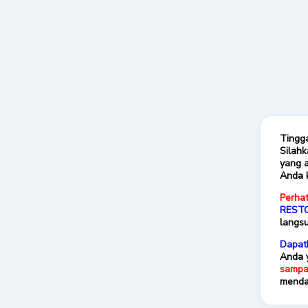
Tingg
Silah
yang a
Anda 
Perhat
REST
langsu
Dapatk
Anda 
sampa
menda